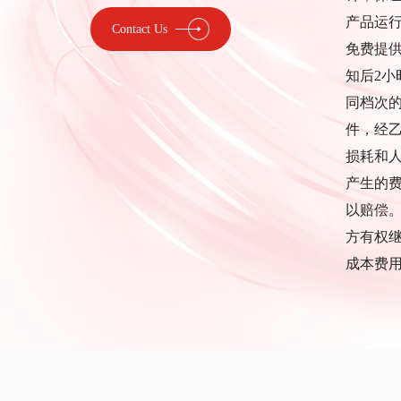
产品运
Contact Us
免费提
知后2
同档次
件，经
损耗和
产生的
以赔偿
方有权
成本费