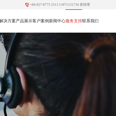
+86-027-8775 2313 13971131736 苏经理
解决方案
产品展示
客户案例
新闻中心
服务支持
联系我们
智慧安防
智慧安防
政府机关
公司新闻
售后服务
联系方式
弱电智能化
弱电智能化
教育行业
行业新闻
服务热线
人才招聘
科技防疫
企业单位
医疗行业
地产社区