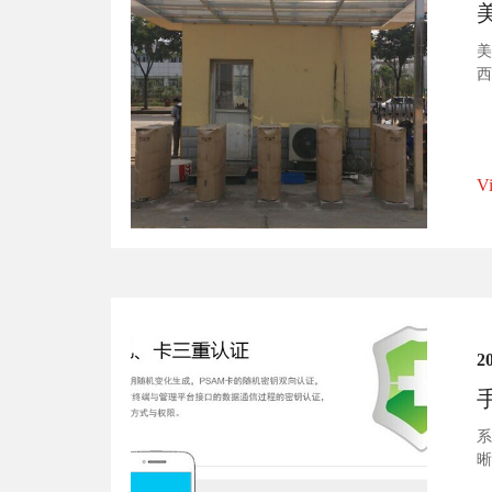
美
西
V
2
系
晰
机