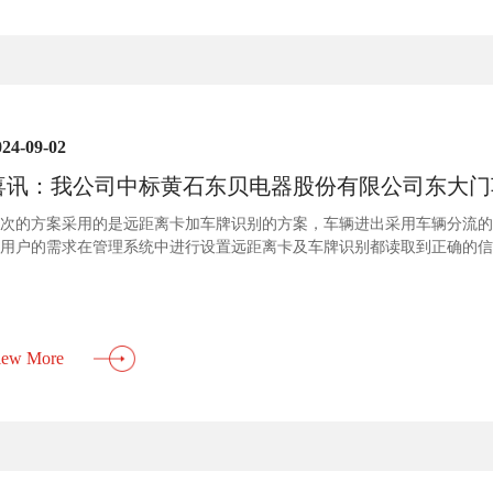
024-09-02
喜讯：我公司中标黄石东贝电器股份有限公司东大门
次的方案采用的是远距离卡加车牌识别的方案，车辆进出采用车辆分流的
用户的需求在管理系统中进行设置远距离卡及车牌识别都读取到正确的信
统便自动进行放行。车辆所有的进出信息并以该车辆所登记的车牌存储到
，本系统采用立体高清车牌识别的方案。 立体高清车牌识别能够实时准确地
iew More