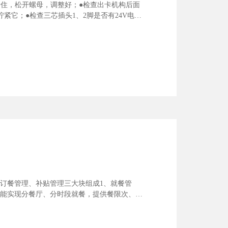
若卡住，松开螺母，调整好；●检查出卡机构后面
它；●检查三芯插头1、2脚是否有24V电
订餐管理、补贴管理三大块组成1、就餐管
，能实现分餐厅、分时段就餐，提供餐限次、日
供现金收支报表、手续费用报表、总帐报表及
累加补贴、月...