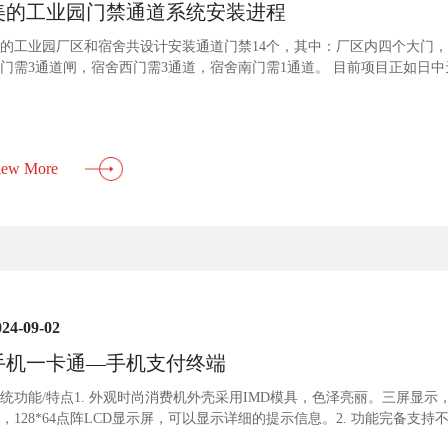
美的工业园门禁通道系统安装进程
的工业园厂区和宿舍共设计安装通道门禁14个，其中：厂区内四个大门，
门需3通道闸，宿舍西门需3通道，宿舍南门需1通道。 目前项目正如日
iew More
024-09-02
手机一卡通—手机支付终端
统功能/特点1. 外观时尚消费机外壳采用IMD模具，色泽亮丽。三屏显
，128*64点阵LCD显示屏，可以显示详细的提示信息。2. 功能完备
器上可以随时切换，极大方便现场操作。另有语音提示功能，在刷卡消费时