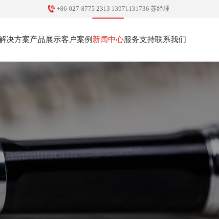
+86-027-8775 2313 13971131736 苏经理
解决方案
产品展示
客户案例
新闻中心
服务支持
联系我们
智慧安防
智慧安防
政府机关
公司新闻
售后服务
联系方式
弱电智能化
弱电智能化
教育行业
行业新闻
服务热线
人才招聘
科技防疫
企业单位
医疗行业
地产社区