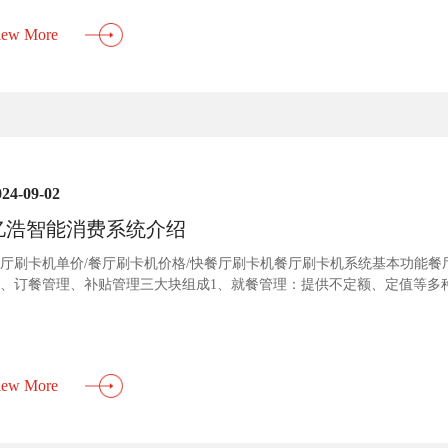
iew More
024-09-02
亿浩智能消费系统介绍
厅刷卡机单价/餐厅刷卡机价格/快餐厅刷卡机餐厅刷卡机系统基本功能
、订餐管理、补贴管理三大块组成1、就餐管理：提供不定额、定值等多
，能实现分餐厅、分时段就餐，提供餐限次、日限次、日限额、月限次、
；提供现金收支报表、手续费用报表、总帐报表及各种消费统计报表。2、补
iew More