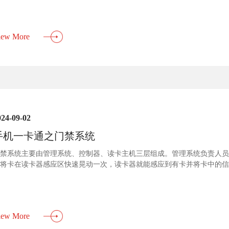
消费模式，现场操作员可以少操作或不操作机器，就可以进行...
iew More
024-09-02
手机一卡通之门禁系统
禁系统主要由管理系统、控制器、读卡主机三层组成。管理系统负责人员
将卡在读卡器感应区快速晃动一次，读卡器就能感应到有卡并将卡中的信
，然后决定是否进行开门动作。 硬件部分主要是门禁控制器，门禁控制
电锁的继电器输出；也就是识别进出人员身份，控制大门开关的设备。 软件
iew More