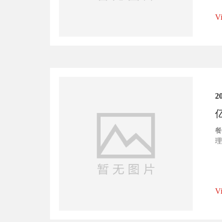
V
2
餐
理
员
惠
V