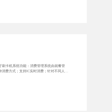
餐厅刷卡机系统功能：消费管理系统由就餐管
种消费方式；支持IC实时消费；针对不同人
卡有效期、卡总限次等管控，可实现打折优
贴管理：用户可...