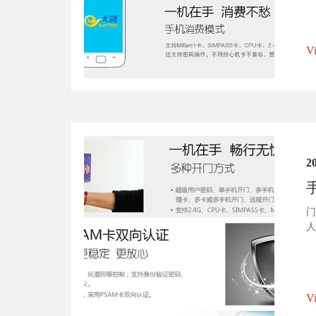
的
V
2
门
人
性
制
V