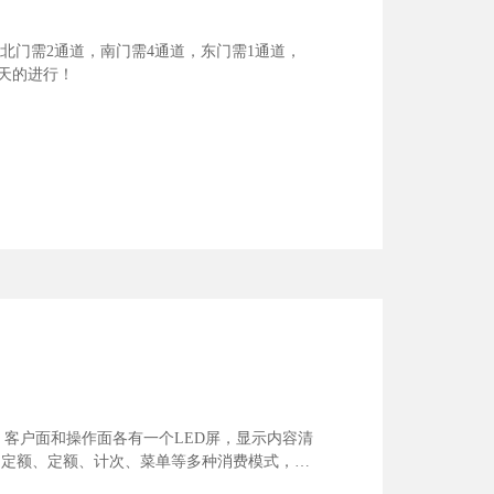
北门需2通道，南门需4通道，东门需1通道，
中天的进行！
示，客户面和操作面各有一个LED屏，显示内容清
支持不定额、定额、计次、菜单等多种消费模式，在
可以及时提示操作员。3. 操作简单选择适合