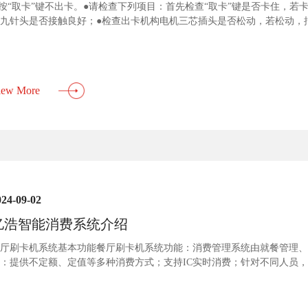
.按“取卡”键不出卡。●请检查下列项目：首先检查“取卡”键是否卡住，
九针头是否接触良好；●检查出卡机构电机三芯插头是否松动，若松动，拧紧
，若没有，则是电路板上的继电器坏了，更换控制板；
iew More
024-09-02
亿浩智能消费系统介绍
厅刷卡机系统基本功能餐厅刷卡机系统功能：消费管理系统由就餐管理、
：提供不定额、定值等多种消费方式；支持IC实时消费；针对不同人员
次、日限额、月限次、卡有效期、卡总限次等管控，可实现打折优惠；提
种消费统计报表。2、补贴管理：用户可自定义补贴金额生成算法；支持多月