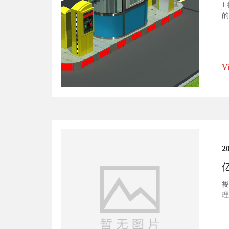
1
的
压
V
2
餐
理
限
各