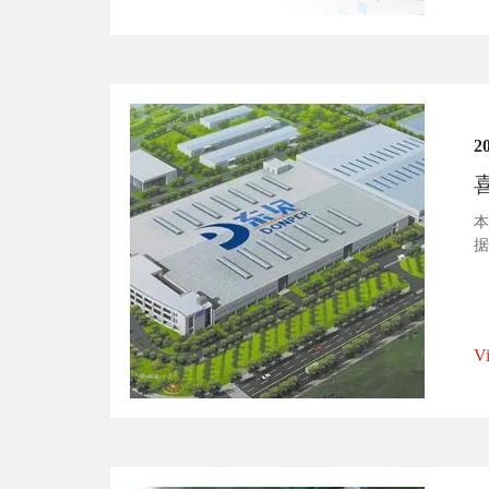
2
本
据
系
果
V