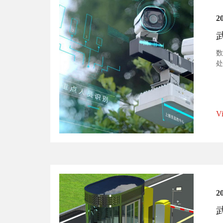
2
数
处
输
来
V
2